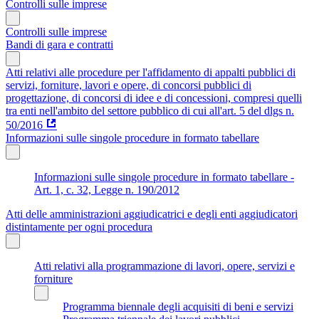
Controlli sulle imprese
Controlli sulle imprese
Bandi di gara e contratti
Atti relativi alle procedure per l'affidamento di appalti pubblici di
servizi, forniture, lavori e opere, di concorsi pubblici di
progettazione, di concorsi di idee e di concessioni, compresi quelli
tra enti nell'ambito del settore pubblico di cui all'art. 5 del dlgs n.
50/2016
Informazioni sulle singole procedure in formato tabellare
Informazioni sulle singole procedure in formato tabellare -
Art. 1, c. 32, Legge n. 190/2012
Atti delle amministrazioni aggiudicatrici e degli enti aggiudicatori
distintamente per ogni procedura
Atti relativi alla programmazione di lavori, opere, servizi e
forniture
Programma biennale degli acquisiti di beni e servizi