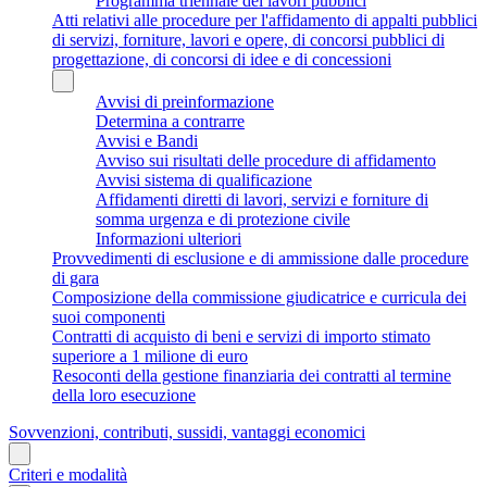
Programma triennale dei lavori pubblici
Atti relativi alle procedure per l'affidamento di appalti pubblici
di servizi, forniture, lavori e opere, di concorsi pubblici di
progettazione, di concorsi di idee e di concessioni
Avvisi di preinformazione
Determina a contrarre
Avvisi e Bandi
Avviso sui risultati delle procedure di affidamento
Avvisi sistema di qualificazione
Affidamenti diretti di lavori, servizi e forniture di
somma urgenza e di protezione civile
Informazioni ulteriori
Provvedimenti di esclusione e di ammissione dalle procedure
di gara
Composizione della commissione giudicatrice e curricula dei
suoi componenti
Contratti di acquisto di beni e servizi di importo stimato
superiore a 1 milione di euro
Resoconti della gestione finanziaria dei contratti al termine
della loro esecuzione
Sovvenzioni, contributi, sussidi, vantaggi economici
Criteri e modalità