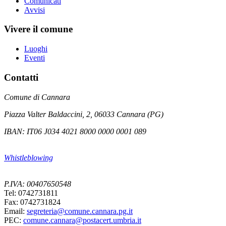
Comunicati
Avvisi
Vivere il comune
Luoghi
Eventi
Contatti
Comune di Cannara
Piazza Valter Baldaccini, 2, 06033 Cannara (PG)
IBAN: IT06 J034 4021 8000 0000 0001 089
Whistleblowing
P.IVA: 00407650548
Tel: 0742731811
Fax: 0742731824
Email:
segreteria@comune.cannara.pg.it
PEC:
comune.cannara@postacert.umbria.it