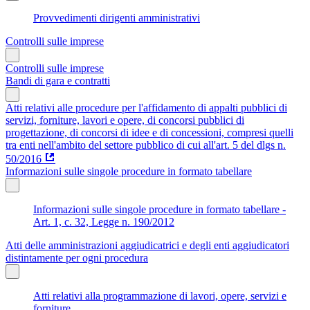
Provvedimenti dirigenti amministrativi
Controlli sulle imprese
Controlli sulle imprese
Bandi di gara e contratti
Atti relativi alle procedure per l'affidamento di appalti pubblici di
servizi, forniture, lavori e opere, di concorsi pubblici di
progettazione, di concorsi di idee e di concessioni, compresi quelli
tra enti nell'ambito del settore pubblico di cui all'art. 5 del dlgs n.
50/2016
Informazioni sulle singole procedure in formato tabellare
Informazioni sulle singole procedure in formato tabellare -
Art. 1, c. 32, Legge n. 190/2012
Atti delle amministrazioni aggiudicatrici e degli enti aggiudicatori
distintamente per ogni procedura
Atti relativi alla programmazione di lavori, opere, servizi e
forniture