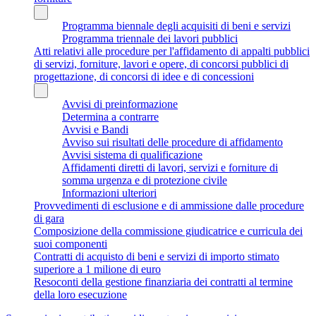
Programma biennale degli acquisiti di beni e servizi
Programma triennale dei lavori pubblici
Atti relativi alle procedure per l'affidamento di appalti pubblici
di servizi, forniture, lavori e opere, di concorsi pubblici di
progettazione, di concorsi di idee e di concessioni
Avvisi di preinformazione
Determina a contrarre
Avvisi e Bandi
Avviso sui risultati delle procedure di affidamento
Avvisi sistema di qualificazione
Affidamenti diretti di lavori, servizi e forniture di
somma urgenza e di protezione civile
Informazioni ulteriori
Provvedimenti di esclusione e di ammissione dalle procedure
di gara
Composizione della commissione giudicatrice e curricula dei
suoi componenti
Contratti di acquisto di beni e servizi di importo stimato
superiore a 1 milione di euro
Resoconti della gestione finanziaria dei contratti al termine
della loro esecuzione