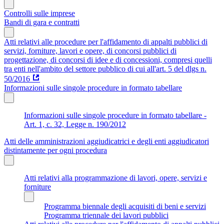
Controlli sulle imprese
Bandi di gara e contratti
Atti relativi alle procedure per l'affidamento di appalti pubblici di
servizi, forniture, lavori e opere, di concorsi pubblici di
progettazione, di concorsi di idee e di concessioni, compresi quelli
tra enti nell'ambito del settore pubblico di cui all'art. 5 del dlgs n.
50/2016
Informazioni sulle singole procedure in formato tabellare
Informazioni sulle singole procedure in formato tabellare -
Art. 1, c. 32, Legge n. 190/2012
Atti delle amministrazioni aggiudicatrici e degli enti aggiudicatori
distintamente per ogni procedura
Atti relativi alla programmazione di lavori, opere, servizi e
forniture
Programma biennale degli acquisiti di beni e servizi
Programma triennale dei lavori pubblici