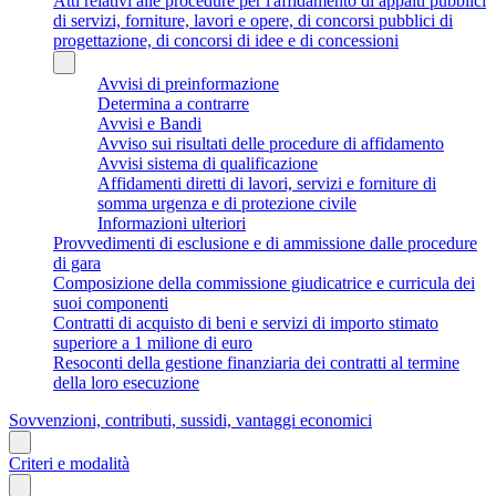
Atti relativi alle procedure per l'affidamento di appalti pubblici
di servizi, forniture, lavori e opere, di concorsi pubblici di
progettazione, di concorsi di idee e di concessioni
Avvisi di preinformazione
Determina a contrarre
Avvisi e Bandi
Avviso sui risultati delle procedure di affidamento
Avvisi sistema di qualificazione
Affidamenti diretti di lavori, servizi e forniture di
somma urgenza e di protezione civile
Informazioni ulteriori
Provvedimenti di esclusione e di ammissione dalle procedure
di gara
Composizione della commissione giudicatrice e curricula dei
suoi componenti
Contratti di acquisto di beni e servizi di importo stimato
superiore a 1 milione di euro
Resoconti della gestione finanziaria dei contratti al termine
della loro esecuzione
Sovvenzioni, contributi, sussidi, vantaggi economici
Criteri e modalità