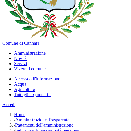
Comune di Cannara
Amministrazione
Novità
Servizi
Vivere il comune
Accesso all'informazione
Acqua
Agricoltura
Tutti gli argomenti...
Accedi
Home
/
Amministrazione Trasparente
/
Pagamenti dell'amministrazione
/
Indicatore di tempestività pagamenti