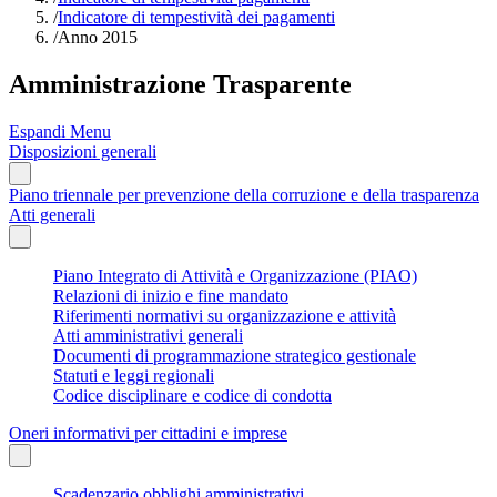
/
Indicatore di tempestività dei pagamenti
/
Anno 2015
Amministrazione Trasparente
Espandi Menu
Disposizioni generali
Piano triennale per prevenzione della corruzione e della trasparenza
Atti generali
Piano Integrato di Attività e Organizzazione (PIAO)
Relazioni di inizio e fine mandato
Riferimenti normativi su organizzazione e attività
Atti amministrativi generali
Documenti di programmazione strategico gestionale
Statuti e leggi regionali
Codice disciplinare e codice di condotta
Oneri informativi per cittadini e imprese
Scadenzario obblighi amministrativi