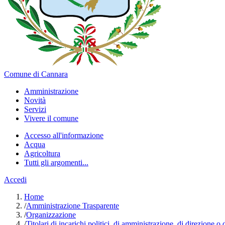
Comune di Cannara
Amministrazione
Novità
Servizi
Vivere il comune
Accesso all'informazione
Acqua
Agricoltura
Tutti gli argomenti...
Accedi
Home
/
Amministrazione Trasparente
/
Organizzazione
/
Titolari di incarichi politici, di amministrazione, di direzione o