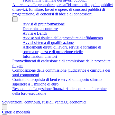
Programma triennale dei lavori pubblici
Atti relativi alle procedure per l'affidamento di appalti pubblici
di servizi, forniture, lavori e opere, di concorsi pubblici di
progettazione, di concorsi di idee e di concessioni
Avvisi di preinformazione
Determina a contrarre
Avvisi e Bandi
Avviso sui risultati delle procedure di affidamento
Avvisi sistema di qualificazione
Affidamenti diretti di lavori, servizi e forniture di
somma urgenza e di protezione civile
Informazioni ulteriori
Provvedimenti di esclusione e di ammissione dalle procedure
di gara
Composizione della commissione giudicatrice e curricula dei
suoi componenti
Contratti di acquisto di beni e servizi di importo stimato
superiore a 1 milione di euro
Resoconti della gestione finanziaria dei contratti al termine
della loro esecuzione
Sovvenzioni, contributi, sussidi, vantaggi economici
Criteri e modalità