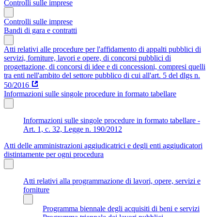
Controlli sulle imprese
Controlli sulle imprese
Bandi di gara e contratti
Atti relativi alle procedure per l'affidamento di appalti pubblici di
servizi, forniture, lavori e opere, di concorsi pubblici di
progettazione, di concorsi di idee e di concessioni, compresi quelli
tra enti nell'ambito del settore pubblico di cui all'art. 5 del dlgs n.
50/2016
Informazioni sulle singole procedure in formato tabellare
Informazioni sulle singole procedure in formato tabellare -
Art. 1, c. 32, Legge n. 190/2012
Atti delle amministrazioni aggiudicatrici e degli enti aggiudicatori
distintamente per ogni procedura
Atti relativi alla programmazione di lavori, opere, servizi e
forniture
Programma biennale degli acquisiti di beni e servizi