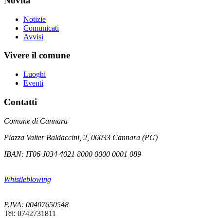
Novità
Notizie
Comunicati
Avvisi
Vivere il comune
Luoghi
Eventi
Contatti
Comune di Cannara
Piazza Valter Baldaccini, 2, 06033 Cannara (PG)
IBAN: IT06 J034 4021 8000 0000 0001 089
Whistleblowing
P.IVA: 00407650548
Tel: 0742731811