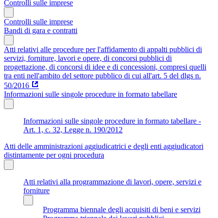
Controlli sulle imprese
Controlli sulle imprese
Bandi di gara e contratti
Atti relativi alle procedure per l'affidamento di appalti pubblici di
servizi, forniture, lavori e opere, di concorsi pubblici di
progettazione, di concorsi di idee e di concessioni, compresi quelli
tra enti nell'ambito del settore pubblico di cui all'art. 5 del dlgs n.
50/2016
Informazioni sulle singole procedure in formato tabellare
Informazioni sulle singole procedure in formato tabellare -
Art. 1, c. 32, Legge n. 190/2012
Atti delle amministrazioni aggiudicatrici e degli enti aggiudicatori
distintamente per ogni procedura
Atti relativi alla programmazione di lavori, opere, servizi e
forniture
Programma biennale degli acquisiti di beni e servizi