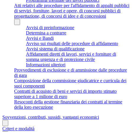
Programma triennale dei lavori pubblici
Atti relativi alle procedure per l'affidamento di appalti pubblici
di servizi, forniture, lavori e opere, di concorsi pubblici di
progettazione, di concorsi di idee e di concessioni
Avvisi di preinformazione
Determina a contrarre
Avvisi e Bandi
Avviso sui risultati delle procedure di affidamento
Avvisi sistema di qualificazione
Affidamenti diretti di lavori, servizi e forniture di
somma urgenza e di protezione civile
Informazioni ulteriori
Provvedimenti di esclusione e di ammissione dalle procedure
di gara
Composizione della commissione giudicatrice e curricula dei
suoi componenti
Contratti di acquisto di beni e servizi di importo stimato
superiore a 1 milione di euro
Resoconti della gestione finanziaria dei contratti al termine
della loro esecuzione
Sovvenzioni, contributi, sussidi, vantaggi economici
Criteri e modalità