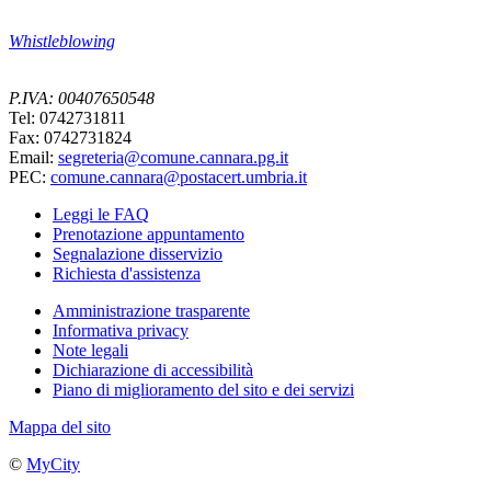
Whistleblowing
P.IVA: 00407650548
Tel: 0742731811
Fax: 0742731824
Email:
segreteria@comune.cannara.pg.it
PEC:
comune.cannara@postacert.umbria.it
Leggi le FAQ
Prenotazione appuntamento
Segnalazione disservizio
Richiesta d'assistenza
Amministrazione trasparente
Informativa privacy
Note legali
Dichiarazione di accessibilità
Piano di miglioramento del sito e dei servizi
Mappa del sito
©
MyCity