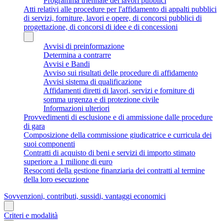
Programma triennale dei lavori pubblici
Atti relativi alle procedure per l'affidamento di appalti pubblici
di servizi, forniture, lavori e opere, di concorsi pubblici di
progettazione, di concorsi di idee e di concessioni
Avvisi di preinformazione
Determina a contrarre
Avvisi e Bandi
Avviso sui risultati delle procedure di affidamento
Avvisi sistema di qualificazione
Affidamenti diretti di lavori, servizi e forniture di
somma urgenza e di protezione civile
Informazioni ulteriori
Provvedimenti di esclusione e di ammissione dalle procedure
di gara
Composizione della commissione giudicatrice e curricula dei
suoi componenti
Contratti di acquisto di beni e servizi di importo stimato
superiore a 1 milione di euro
Resoconti della gestione finanziaria dei contratti al termine
della loro esecuzione
Sovvenzioni, contributi, sussidi, vantaggi economici
Criteri e modalità