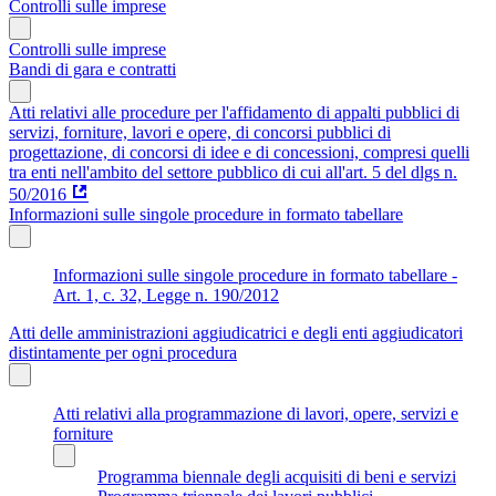
Controlli sulle imprese
Controlli sulle imprese
Bandi di gara e contratti
Atti relativi alle procedure per l'affidamento di appalti pubblici di
servizi, forniture, lavori e opere, di concorsi pubblici di
progettazione, di concorsi di idee e di concessioni, compresi quelli
tra enti nell'ambito del settore pubblico di cui all'art. 5 del dlgs n.
50/2016
Informazioni sulle singole procedure in formato tabellare
Informazioni sulle singole procedure in formato tabellare -
Art. 1, c. 32, Legge n. 190/2012
Atti delle amministrazioni aggiudicatrici e degli enti aggiudicatori
distintamente per ogni procedura
Atti relativi alla programmazione di lavori, opere, servizi e
forniture
Programma biennale degli acquisiti di beni e servizi