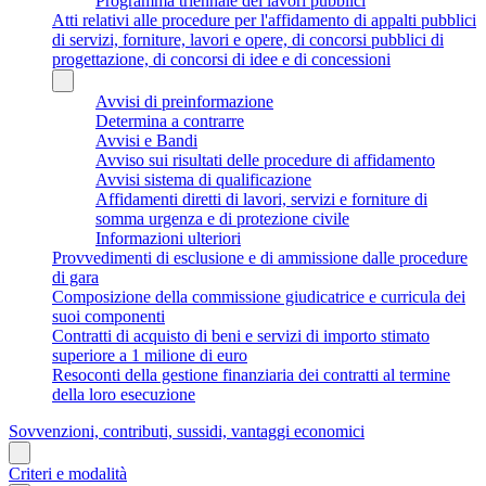
Programma triennale dei lavori pubblici
Atti relativi alle procedure per l'affidamento di appalti pubblici
di servizi, forniture, lavori e opere, di concorsi pubblici di
progettazione, di concorsi di idee e di concessioni
Avvisi di preinformazione
Determina a contrarre
Avvisi e Bandi
Avviso sui risultati delle procedure di affidamento
Avvisi sistema di qualificazione
Affidamenti diretti di lavori, servizi e forniture di
somma urgenza e di protezione civile
Informazioni ulteriori
Provvedimenti di esclusione e di ammissione dalle procedure
di gara
Composizione della commissione giudicatrice e curricula dei
suoi componenti
Contratti di acquisto di beni e servizi di importo stimato
superiore a 1 milione di euro
Resoconti della gestione finanziaria dei contratti al termine
della loro esecuzione
Sovvenzioni, contributi, sussidi, vantaggi economici
Criteri e modalità