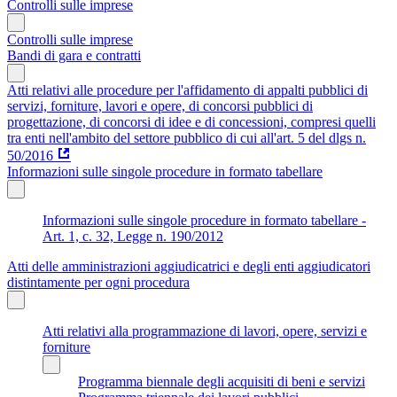
Controlli sulle imprese
Controlli sulle imprese
Bandi di gara e contratti
Atti relativi alle procedure per l'affidamento di appalti pubblici di
servizi, forniture, lavori e opere, di concorsi pubblici di
progettazione, di concorsi di idee e di concessioni, compresi quelli
tra enti nell'ambito del settore pubblico di cui all'art. 5 del dlgs n.
50/2016
Informazioni sulle singole procedure in formato tabellare
Informazioni sulle singole procedure in formato tabellare -
Art. 1, c. 32, Legge n. 190/2012
Atti delle amministrazioni aggiudicatrici e degli enti aggiudicatori
distintamente per ogni procedura
Atti relativi alla programmazione di lavori, opere, servizi e
forniture
Programma biennale degli acquisiti di beni e servizi