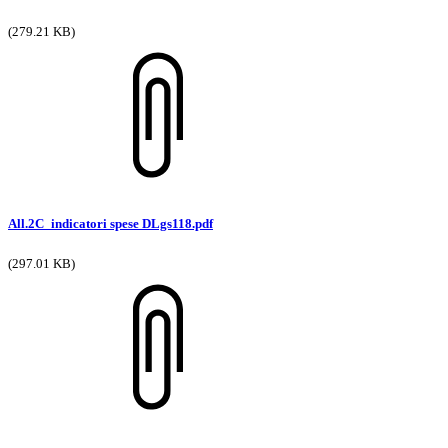
(279.21 KB)
All.2C_indicatori spese DLgs118.pdf
(297.01 KB)