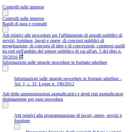
Controlli sulle imprese
Controlli sulle imprese
Bandi di gara e contratti
Atti relativi alle procedure per l'affidamento di appalti pubblici di
servizi, forniture, lavori e opere, di concorsi pubblici di
progettazione, di concorsi di idee e di concessioni, compresi quelli
tra enti nell'ambito del settore pubblico di cui all'art. 5 del dlgs n.
50/2016
Informazioni sulle singole procedure in formato tabellare
Informazioni sulle singole procedure in formato tabellare -
Art. 1, c. 32, Legge n. 190/2012
Atti delle amministrazioni aggiudicatrici e degli enti aggiudicatori
distintamente per ogni procedura
Atti relativi alla programmazione di lavori, opere, servizi e
forniture