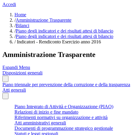
Accedi
Home
/
Amministrazione Trasparente
/
Bilanci
/
Piano degli indicatori e dei risultati attesi di bilancio
/
Piano degli indicatori e dei risultati attesi di bilancio
/
Indicatori - Rendiconto Esercizio anno 2016
Amministrazione Trasparente
Espandi Menu
Disposizioni generali
Piano triennale per prevenzione della corruzione e della trasparenza
Atti generali
Piano Integrato di Attività e Organizzazione (PIAO)
Relazioni di inizio e fine mandato
Riferimenti normativi su organizzazione e attività
Atti amministrativi generali
Documenti di programmazione strategico gestionale
Statuti e leggi regionali