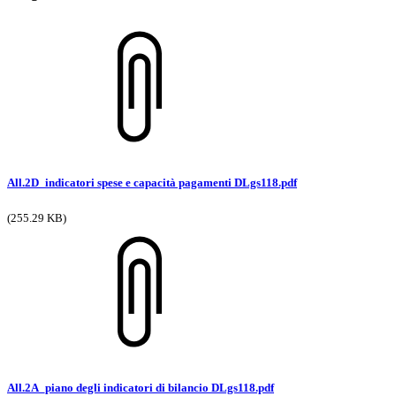
All.2D_indicatori spese e capacità pagamenti DLgs118.pdf
(255.29 KB)
All.2A_piano degli indicatori di bilancio DLgs118.pdf