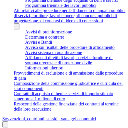
Programma biennale degli acquisiti di beni e servizi
Programma triennale dei lavori pubblici
Atti relativi alle procedure per l'affidamento di appalti pubblici
di servizi, forniture, lavori e opere, di concorsi pubblici di
progettazione, di concorsi di idee e di concessioni
Avvisi di preinformazione
Determina a contrarre
Avvisi e Bandi
Avviso sui risultati delle procedure di affidamento
Avvisi sistema di qualificazione
Affidamenti diretti di lavori, servizi e forniture di
somma urgenza e di protezione civile
Informazioni ulteriori
Provvedimenti di esclusione e di ammissione dalle procedure
di gara
Composizione della commissione giudicatrice e curricula dei
suoi componenti
Contratti di acquisto di beni e servizi di importo stimato
superiore a 1 milione di euro
Resoconti della gestione finanziaria dei contratti al termine
della loro esecuzione
Sovvenzioni, contributi, sussidi, vantaggi economici