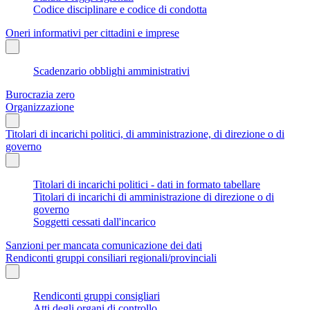
Codice disciplinare e codice di condotta
Oneri informativi per cittadini e imprese
Scadenzario obblighi amministrativi
Burocrazia zero
Organizzazione
Titolari di incarichi politici, di amministrazione, di direzione o di
governo
Titolari di incarichi politici - dati in formato tabellare
Titolari di incarichi di amministrazione di direzione o di
governo
Soggetti cessati dall'incarico
Sanzioni per mancata comunicazione dei dati
Rendiconti gruppi consiliari regionali/provinciali
Rendiconti gruppi consigliari
Atti degli organi di controllo