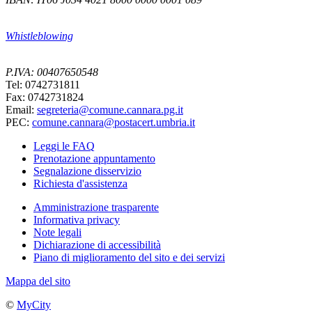
Whistleblowing
P.IVA: 00407650548
Tel: 0742731811
Fax: 0742731824
Email:
segreteria@comune.cannara.pg.it
PEC:
comune.cannara@postacert.umbria.it
Leggi le FAQ
Prenotazione appuntamento
Segnalazione disservizio
Richiesta d'assistenza
Amministrazione trasparente
Informativa privacy
Note legali
Dichiarazione di accessibilità
Piano di miglioramento del sito e dei servizi
Mappa del sito
©
MyCity