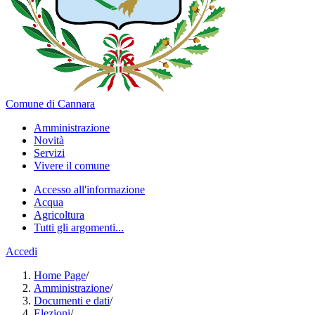
Comune di Cannara
Amministrazione
Novità
Servizi
Vivere il comune
Accesso all'informazione
Acqua
Agricoltura
Tutti gli argomenti...
Accedi
Home Page
/
Amministrazione
/
Documenti e dati
/
Elezioni
/