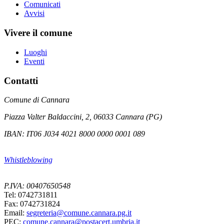
Comunicati
Avvisi
Vivere il comune
Luoghi
Eventi
Contatti
Comune di Cannara
Piazza Valter Baldaccini, 2, 06033 Cannara (PG)
IBAN: IT06 J034 4021 8000 0000 0001 089
Whistleblowing
P.IVA: 00407650548
Tel: 0742731811
Fax: 0742731824
Email:
segreteria@comune.cannara.pg.it
PEC:
comune.cannara@postacert.umbria.it