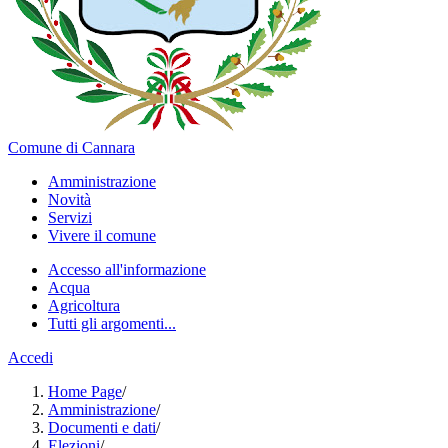
Comune di Cannara
Amministrazione
Novità
Servizi
Vivere il comune
Accesso all'informazione
Acqua
Agricoltura
Tutti gli argomenti...
Accedi
Home Page
/
Amministrazione
/
Documenti e dati
/
Elezioni
/