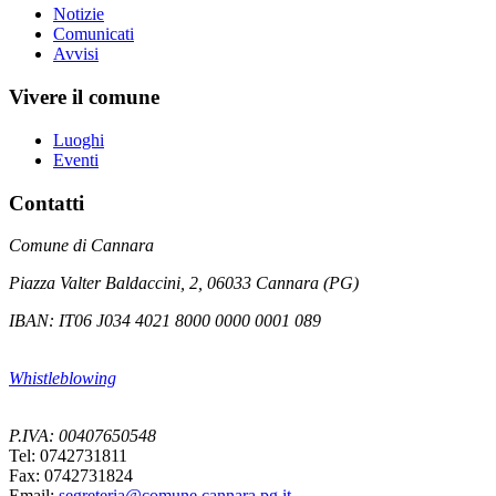
Notizie
Comunicati
Avvisi
Vivere il comune
Luoghi
Eventi
Contatti
Comune di Cannara
Piazza Valter Baldaccini, 2, 06033 Cannara (PG)
IBAN: IT06 J034 4021 8000 0000 0001 089
Whistleblowing
P.IVA: 00407650548
Tel: 0742731811
Fax: 0742731824
Email:
segreteria@comune.cannara.pg.it