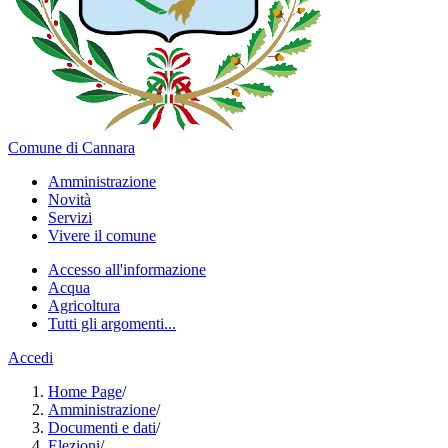
Comune di Cannara
Amministrazione
Novità
Servizi
Vivere il comune
Accesso all'informazione
Acqua
Agricoltura
Tutti gli argomenti...
Accedi
Home Page
/
Amministrazione
/
Documenti e dati
/
Elezioni
/