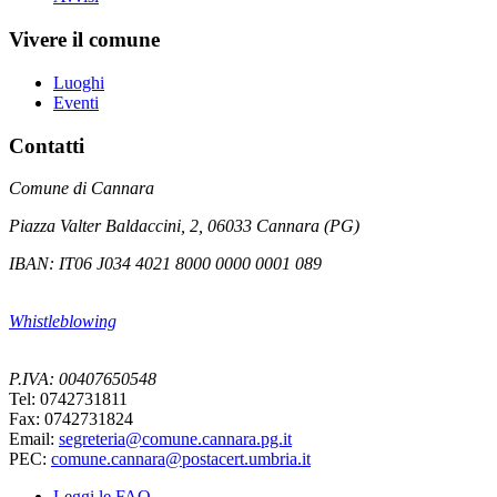
Vivere il comune
Luoghi
Eventi
Contatti
Comune di Cannara
Piazza Valter Baldaccini, 2, 06033 Cannara (PG)
IBAN: IT06 J034 4021 8000 0000 0001 089
Whistleblowing
P.IVA: 00407650548
Tel: 0742731811
Fax: 0742731824
Email:
segreteria@comune.cannara.pg.it
PEC:
comune.cannara@postacert.umbria.it
Leggi le FAQ